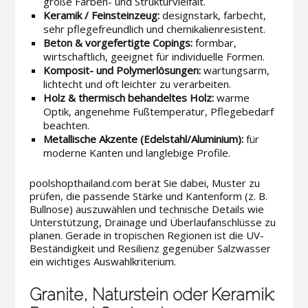
große Farben- und Strukturvielfalt.
Keramik / Feinsteinzeug:
designstark, farbecht,
sehr pflegefreundlich und chemikalienresistent.
Beton & vorgefertigte Copings:
formbar,
wirtschaftlich, geeignet für individuelle Formen.
Komposit- und Polymerlösungen:
wartungsarm,
lichtecht und oft leichter zu verarbeiten.
Holz & thermisch behandeltes Holz:
warme
Optik, angenehme Fußtemperatur, Pflegebedarf
beachten.
Metallische Akzente (Edelstahl/Aluminium):
für
moderne Kanten und langlebige Profile.
poolshopthailand.com berät Sie dabei, Muster zu
prüfen, die passende Stärke und Kantenform (z. B.
Bullnose) auszuwählen und technische Details wie
Unterstützung, Drainage und Überlaufanschlüsse zu
planen. Gerade in tropischen Regionen ist die UV-
Beständigkeit und Resilienz gegenüber Salzwasser
ein wichtiges Auswahlkriterium.
Granite, Naturstein oder Keramik: